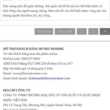
Việc mang một đôi giày không đơn giản chỉ để đi mà còn thể hiện được cá
tính riêng của người mang chúng. Hơn nữa đó còn thể hiện được công sức của
nhưng người thợ khéo léo, kỳ công...
Trang đầu
Trang trước
2
3
4
HỖ TRỢ KHÁCH HÀNG BENRY HOMME
Tư vấn khách hàng mua sản phẩm online
Hotline/zalo: 0945.07.6662
ADD ZALO Hãng 0327.888.226 để được hỗ trợ 24/7
Hộp thư đánh giá và đóng góp ý kiến
Email:
tuvan@benryhomme.com
Email kinh doanh:
kinhdoanh@benryhomme.com
ĐỊA CHỈ CÔNG TY
CÔNG TY TNHH THƯƠNG MẠI, ĐẦU TƯ SẢN XUẤT VÀ XUẤT NHẬP
KHẨU VIỆT HÀN
292 Lê Trọng Tấn, Khương Mai, Quận Thanh Xuân, Hà Nội
Mã số thuế: 0107745855