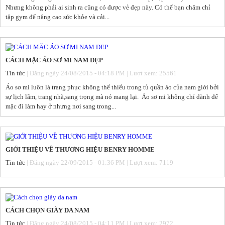
Nhưng không phải ai sinh ra cũng có được vẻ đẹp này. Có thể bạn chăm chỉ
tập gym để nâng cao sức khỏe và cải...
CÁCH MẶC ÁO SƠ MI NAM ĐẸP
Tin tức
| Đăng ngày 24/08/2015 - 04:18 PM | Lượt xem: 25561
Áo sơ mi luôn là trang phục không thể thiếu trong tủ quần áo của nam giới bởi
sự lịch lãm, trang nhã,sang trọng mà nó mang lại. Áo sơ mi không chỉ dành để
mặc đi làm hay ở nhưng nơi sang trong...
GIỚI THIỆU VỀ THƯƠNG HIỆU BENRY HOMME
Tin tức
| Đăng ngày 22/09/2015 - 01:36 PM | Lượt xem: 7119
CÁCH CHỌN GIÀY DA NAM
Tin tức
| Đăng ngày 24/08/2015 - 04:11 PM | Lượt xem: 2972