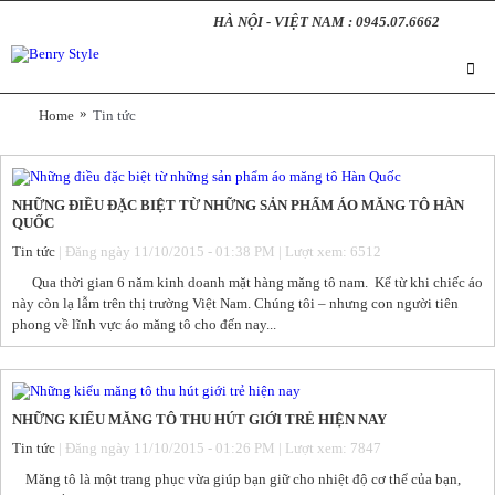
HÀ NỘI - VIỆT NAM : 0945.07.6662
»
Home
Tin tức
NHỮNG ĐIỀU ĐẶC BIỆT TỪ NHỮNG SẢN PHẨM ÁO MĂNG TÔ HÀN
QUỐC
Tin tức
| Đăng ngày 11/10/2015 - 01:38 PM | Lượt xem: 6512
Qua thời gian 6 năm kinh doanh mặt hàng măng tô nam. Kể từ khi chiếc áo
này còn lạ lẫm trên thị trường Việt Nam. Chúng tôi – nhưng con người tiên
phong về lĩnh vực áo măng tô cho đến nay...
NHỮNG KIỂU MĂNG TÔ THU HÚT GIỚI TRẺ HIỆN NAY
Tin tức
| Đăng ngày 11/10/2015 - 01:26 PM | Lượt xem: 7847
Măng tô là một trang phục vừa giúp bạn giữ cho nhiệt độ cơ thể của bạn,