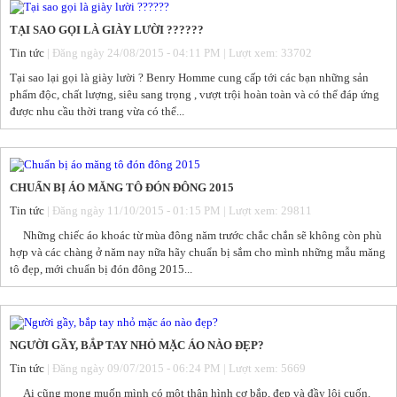
TẠI SAO GỌI LÀ GIÀY LƯỜI ??????
Tin tức
| Đăng ngày 24/08/2015 - 04:11 PM | Lượt xem: 33702
Tại sao lại gọi là giày lười ? Benry Homme cung cấp tới các bạn những sản
phẩm độc, chất lượng, siêu sang trọng , vượt trội hoàn toàn và có thể đáp ứng
được nhu cầu thời trang vừa có thể...
CHUẨN BỊ ÁO MĂNG TÔ ĐÓN ĐÔNG 2015
Tin tức
| Đăng ngày 11/10/2015 - 01:15 PM | Lượt xem: 29811
Những chiếc áo khoác từ mùa đông năm trước chắc chắn sẽ không còn phù
hợp và các chàng ở năm nay nữa hãy chuẩn bị sắm cho mình những mẫu măng
tô đẹp, mới chuẩn bị đón đông 2015...
NGƯỜI GẦY, BẮP TAY NHỎ MẶC ÁO NÀO ĐẸP?
Tin tức
| Đăng ngày 09/07/2015 - 06:24 PM | Lượt xem: 5669
Ai cũng mong muốn mình có một thân hình cơ bắp, đẹp và đầy lôi cuốn.