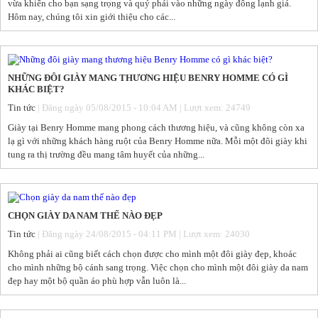
vừa khiến cho bạn sạng trọng và quý phái vào những ngày đông lạnh giá.
Hôm nay, chúng tôi xin giới thiệu cho các...
NHỮNG ĐÔI GIÀY MANG THƯƠNG HIỆU BENRY HOMME CÓ GÌ
KHÁC BIỆT?
Tin tức
| Đăng ngày 05/08/2015 - 10:04 AM | Lượt xem: 24749
Giày tại Benry Homme mang phong cách thương hiệu, và cũng không còn xa
lạ gì với những khách hàng ruột của Benry Homme nữa. Mỗi một đôi giày khi
tung ra thị trường đều mang tâm huyết của những...
CHỌN GIÀY DA NAM THẾ NÀO ĐẸP
Tin tức
| Đăng ngày 24/08/2015 - 04:11 PM | Lượt xem: 24030
Không phải ai cũng biết cách chọn được cho mình một đôi giày đẹp, khoác
cho mình những bộ cánh sang trọng. Việc chọn cho mình một đôi giày da nam
đẹp hay một bộ quần áo phù hợp vẫn luôn là...