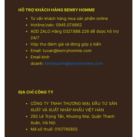
HỖ TRỢ KHÁCH HÀNG BENRY HOMME
Tư vấn khách hàng mua sản phẩm online
Hotline/zalo: 0945.07.6662
ADD ZALO Hãng 0327.888.226 để được hỗ trợ
24/7
Hộp thư đánh giá và đóng góp ý kiến
Email:
tuvan@benryhomme.com
Email kinh
doanh:
kinhdoanh@benryhomme.com
ĐỊA CHỈ CÔNG TY
CÔNG TY TNHH THƯƠNG MẠI, ĐẦU TƯ SẢN
XUẤT VÀ XUẤT NHẬP KHẨU VIỆT HÀN
292 Lê Trọng Tấn, Khương Mai, Quận Thanh
Xuân, Hà Nội
Mã số thuế: 0107745855