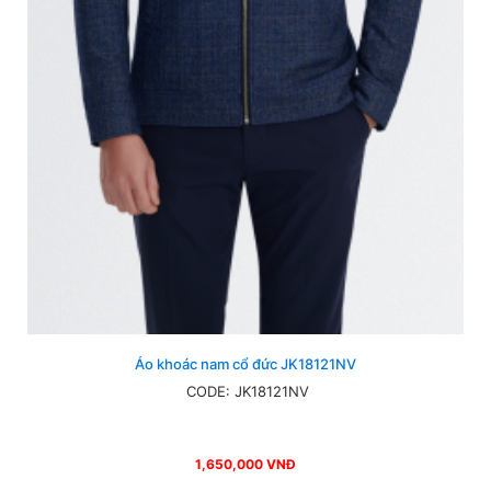
Áo khoác nam cổ đức JK18121NV
CODE: JK18121NV
1,650,000 VNĐ