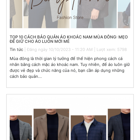
TOP 10 CÁCH BẢO QUẢN ÁO KHOÁC NAM MÙA ĐÔNG: MẸO
ĐỂ GIỮ CHO ÁO LUÔN MỚI MẺ
Tin tức
| Đăng ngày 10/10/2023 - 11:20 AM | Lượt xem: 5798
Mùa đông là thời gian lý tưởng để thể hiện phong cách cá
nhân bằng cách mặc áo khoác nam. Tuy nhiên, để áo luôn giữ
được vẻ đẹp và chức năng của nó, bạn cần áp dụng những
cách bảo quản...