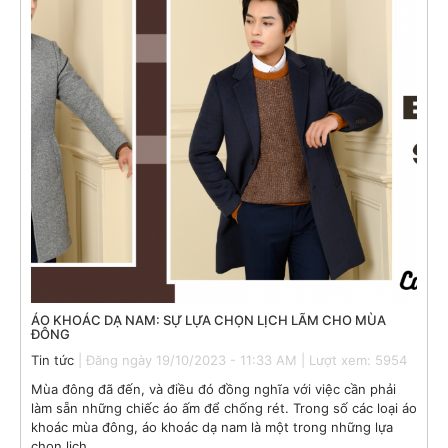
ÁO KHOÁC DẠ NAM: SỰ LỰA CHỌN LỊCH LÃM CHO MÙA
ĐÔNG
Tin tức
| Đăng ngày 19/10/2023 - 11:33 AM | Lượt xem: 5954
Mùa đông đã đến, và điều đó đồng nghĩa với việc cần phải
làm sẵn những chiếc áo ấm để chống rét. Trong số các loại áo
khoác mùa đông, áo khoác dạ nam là một trong những lựa
chọn lịch...