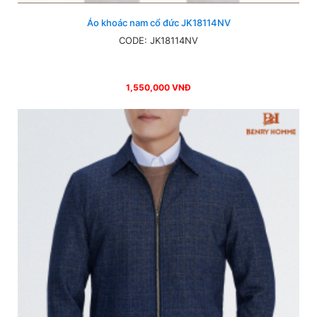
Áo khoác nam cổ đức JK18114NV
CODE: JK18114NV
1,550,000 VNĐ