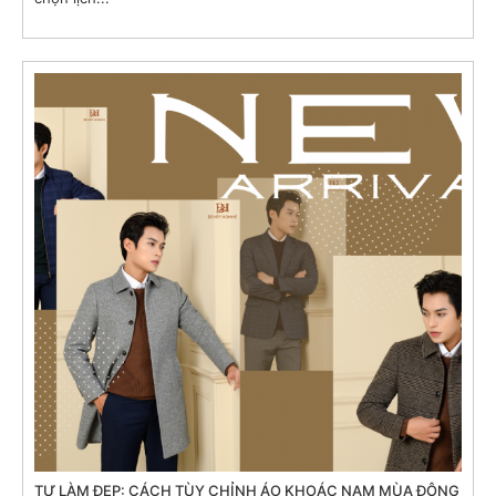
TỰ LÀM ĐẸP: CÁCH TÙY CHỈNH ÁO KHOÁC NAM MÙA ĐÔNG