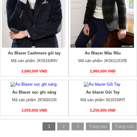
Áo Blazer Cashmere gối tay
Áo Blazer Màu Rêu
Mã sản phẩm JK56164NV
Mã sản phẩm JK56112GRE
2,890,000 VNĐ
2,960,000 VNĐ
Áo Blazer sọc ghi sáng
Áo blazer Gối Tay
Mã sản phẩm JK5691GR
Mã sản phẩm 56101WHT
3,050,000 VNĐ
2,250,000 VNĐ
1
2
3
Trang sau
Trang cuối