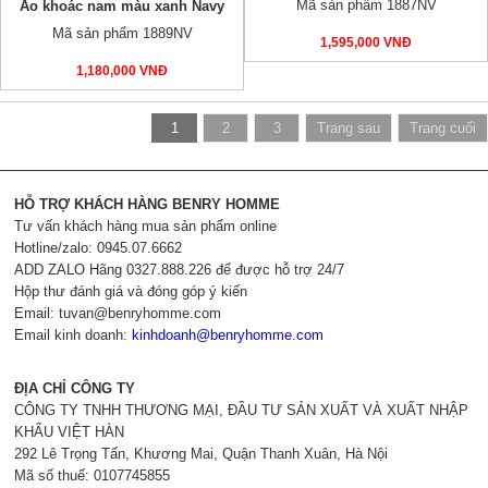
Mã sản phẩm 1887NV
Áo khoác nam màu xanh Navy
Mã sản phẩm 1889NV
1,595,000 VNĐ
1,180,000 VNĐ
1
2
3
Trang sau
Trang cuối
HỖ TRỢ KHÁCH HÀNG BENRY HOMME
Tư vấn khách hàng mua sản phẩm online
Hotline/zalo: 0945.07.6662
ADD ZALO Hãng 0327.888.226 để được hỗ trợ 24/7
Hộp thư đánh giá và đóng góp ý kiến
Email:
tuvan@benryhomme.com
Email kinh doanh:
kinhdoanh@benryhomme.com
ĐỊA CHỈ CÔNG TY
CÔNG TY TNHH THƯƠNG MẠI, ĐẦU TƯ SẢN XUẤT VÀ XUẤT NHẬP
KHẨU VIỆT HÀN
292 Lê Trọng Tấn, Khương Mai, Quận Thanh Xuân, Hà Nội
Mã số thuế: 0107745855