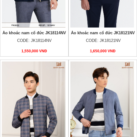
Áo khoác nam cổ đức JK18114NV
Áo khoác nam cổ đức JK18121NV
CODE: JK18114NV
CODE: JK18121NV
1,550,000 VNĐ
1,650,000 VNĐ