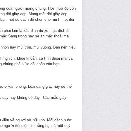
iêng của người mang chúng. Hơn nữa đó còn
ng đôi giày đẹp. Mang môt đôi giày đep
 bạn một số cách để chọn cho mình một đôi
bạn phải làm là xác định được mục đích đi
n mặc Sang trọng hay sẽ ăn mặc thoải mái.
 nhọn hay mũi tròn, mũi vuông. Bạn nên hiểu
h nghịch, khỏe khoắn, cá tính thoải mái và
g chúng phải vừa đôi chân của bạn.
c ở văn phòng. Loại dáng giày này sẽ thể
 có dây hay không có dây. Các mẫu giày
u điều về người sở hữu nó. Mỗi cách buộc
 người đối diện biết rằng bạn là một quý