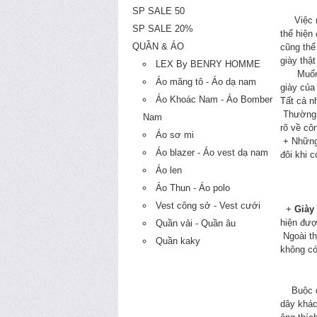
SP SALE 50
Việc man
SP SALE 20%
thể hiện
QUẦN & ÁO
cũng thể
giày thậ
LEX By BENRY HOMME
Muốn c
Áo măng tô - Áo dạ nam
giày của
Áo Khoác Nam - Áo Bomber
Tất cả n
Thường n
Nam
rõ về cô
Áo sơ mi
+ Những 
Áo blazer - Áo vest dạ nam
đôi khi 
Áo len
Áo Thun - Áo polo
Vest công sở - Vest cưới
+
Giày
hiện đượ
Quần vải - Quần âu
Ngoài th
Quần kaky
không có
Buộc dây
dây khác