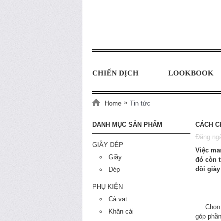
CHIẾN DỊCH
LOOKBOOK
»
Home
Tin tức
DANH MỤC SẢN PHẨM
CÁCH C
Đăng ng
GIẦY DÉP
Việc ma
Giầy
đó còn 
đôi giày
Dép
PHỤ KIỆN
Cà vạt
Chọn m
Khăn cài
góp phần