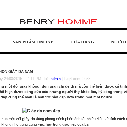
SẢN PHẨM ONLINE
CỬA HÀNG
NGƯỜI 
HỌN GIÀY DA NAM
ày
24/08/2015 - 04:11 PM
| bởi
admin
| Lượt xem: 2953
ng một đôi giày không đơn giản chỉ để đi mà còn thể hiện được cá tí
thể hiện được công sức của nhưng người thợ khéo léo, kỳ công trong vi
 đep cũng thể hiện là bạn trở nên đẹp hơn trong mắt mọi người
ua một đôi
giày da
đúng phong cách phản ảnh rất nhiều điều về tính cách
 không nhỏ trong công việc hay trong giao tiếp của bạn.