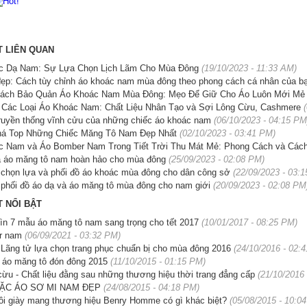
T LIÊN QUAN
c Dạ Nam: Sự Lựa Chọn Lịch Lãm Cho Mùa Đông
(19/10/2023 - 11:33 AM)
ẹp: Cách tùy chỉnh áo khoác nam mùa đông theo phong cách cá nhân của b
Cách Bảo Quản Áo Khoác Nam Mùa Đông: Mẹo Để Giữ Cho Áo Luôn Mới Mẻ
 Các Loại Áo Khoác Nam: Chất Liệu Nhân Tạo và Sợi Lông Cừu, Cashmere
ruyền thống vĩnh cửu của những chiếc áo khoác nam
(06/10/2023 - 04:15 PM
á Top Những Chiếc Măng Tô Nam Đẹp Nhất
(02/10/2023 - 03:41 PM)
c Nam và Áo Bomber Nam Trong Tiết Trời Thu Mát Mẻ: Phong Cách và Cách
a áo măng tô nam hoàn hảo cho mùa đông
(25/09/2023 - 02:08 PM)
 chọn lựa và phối đồ áo khoác mùa đông cho dân công sở
(22/09/2023 - 03:
 phối đồ áo dạ và áo măng tô mùa đông cho nam giới
(20/09/2023 - 02:08 PM
T NỔI BẬT
n 7 mẫu áo măng tô nam sang trọng cho tết 2017
(10/01/2017 - 08:25 PM)
r nam
(06/09/2021 - 03:32 PM)
Lãng tử lựa chọn trang phục chuẩn bị cho mùa đông 2016
(24/10/2016 - 02:
 áo măng tô đón đông 2015
(11/10/2015 - 01:15 PM)
cừu - Chất liệu đằng sau những thương hiệu thời trang đẳng cấp
(21/10/2016
ẶC ÁO SƠ MI NAM ĐẸP
(24/08/2015 - 04:18 PM)
i giày mang thương hiệu Benry Homme có gì khác biệt?
(05/08/2015 - 10:0