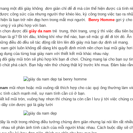
g một đôi giày không đơn giản chỉ để đi mà còn thể hiện được cá tính r
 được công sức của nhưng người thợ khéo léo, kỳ công trong việc tạo ra nhữ
 hiện là bạn trở nên đẹp hơn trong mắt mọi người.
Benry Homme
gợi ý cho
t ưng ý và phù hợp với ban.
họn được đôi
giày da nam
trẻ trung, thời trang, ưng ý thì việc đầu tiên 
 bạn là gì? Đi tới đâu, không khí như thế nào, bạn sẽ mặc gì để đi tới đó. Ă
hững điều đó đều sẽ tác động rất lớn lên đôi giày mà bạn dự định sẽ mang.
am giới luôn không dễ dàng khi quyết định mình nên chọn loại mũi giày hơi
ng dụng của từng loại giày nam với thiết kết mũi khác nhau này.
đôi giày mũi tròn sẽ phù hợp khi bạn đi chơi. Chúng mang lại cho bạn sự tin
có chút phá cách. Bạn hãy nên thử chúng thật kỹ trước khi mua. Đảm bảo rằn
 nam
mũi nhọn hoặc mũi vuông rất thích hợp cho các quý ông thường làm việ
c tính cách mạnh mẽ, sự nam tính cần có ở bạn.
iết kế mũi tròn, vuông hay nhọn thì chúng ta còn cần l lưu ý tới việc chúng
 dây còn được gọi là giày lười
 là một trong những điều tưởng chừng đơn giản nhưng lại nói lên rất nhiề
 nhau sẽ phản ảnh tính cách của mỗi người khác nhau. Cách buộc dây sẽ cho