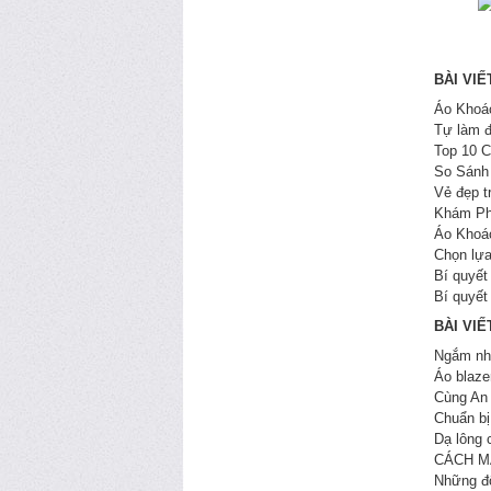
BÀI VIẾ
Áo Khoá
Tự làm đ
Top 10 
So Sánh
Vẻ đẹp t
Khám Ph
Áo Khoá
Chọn lự
Bí quyết
Bí quyết
BÀI VIẾ
Ngắm nhì
Áo blaze
Cùng An 
Chuẩn bị
Dạ lông 
CÁCH M
Những đô