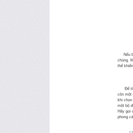
Nếu bạn 
chúng. M
thể khiế
Để tôn đ
côn một 
khi chọn
một bộ đ
Hãy gọi 
phong c