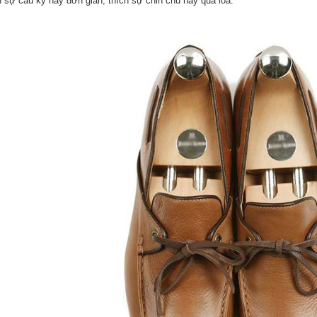
h sự cầu kỳ hay đơn giản, thích sự chỉn chu hay qua loa.