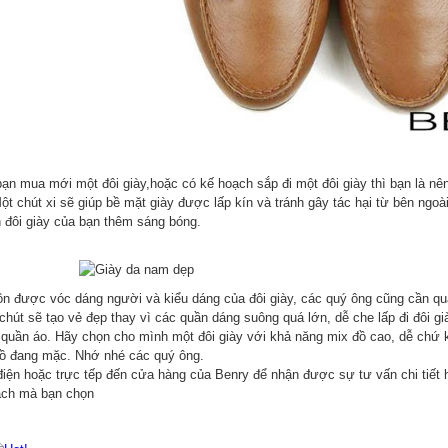
mua mới một đôi giày,hoặc có kế hoạch sắp đi một đôi giày thì bạn là nên
ột chút xi sẽ giúp bề mặt giày được lấp kín và tránh gây tác hại từ bên ngoà
n đôi giày của bạn thêm sáng bóng.
ược vóc dáng người và kiểu dáng của đôi giày, các quý ông cũng cần quan
chút sẽ tạo vẻ đẹp thay vì các quần dáng suông quá lớn, dễ che lấp đi đôi 
 quần áo. Hãy chọn cho mình một đôi giày với khả năng mix đồ cao, dễ chứ k
ồ đang mặc. Nhớ nhé các quý ông.
điện hoặc trực tếp đến cửa hàng của Benry để nhận được sự tư vấn chi tiết
ách mà bạn chọn