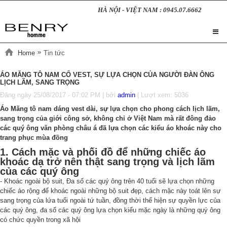
HÀ NỘI - VIỆT NAM : 0945.07.6662
»
Home
Tin tức
ÁO MĂNG TÔ NAM CỔ VEST, SỰ LỰA CHỌN CỦA NGƯỜI ĐÀN ÔNG
LỊCH LÃM, SANG TRỌNG
Đăng ngày
25/08/2017 - 07:02 PM
| bởi
admin
| Lượt xem: 5036
Áo Măng tô nam dáng vest dài, sự lựa chọn cho phong cách lịch lãm,
sang trọng của giới công sở, không chỉ ở Việt Nam mà rất đông đảo
các quý ông văn phòng châu á đã lựa chọn các kiểu áo khoác này cho
trang phục mùa đồng
1. Cách mặc và phối đồ để những chiếc áo
khoác dạ trở nên thật sang trọng và lịch lãm
của các quý ông
- Khoác ngoài bộ suit, Đa số các quý ông trên 40 tuổi sẽ lựa chọn những
chiếc áo rộng để khoác ngoài những bộ suit đẹp, cách mặc này toát lên sự
sang trọng của lứa tuổi ngoài tứ tuần, đồng thời thể hiện sự quyền lực của
các quý ông, đa số các quý ông lựa chọn kiểu mặc ngày là những quý ông
có chức quyền trong xã hội