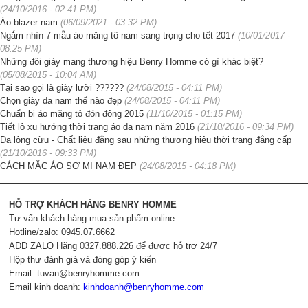
(24/10/2016 - 02:41 PM)
Áo blazer nam
(06/09/2021 - 03:32 PM)
Ngắm nhìn 7 mẫu áo măng tô nam sang trọng cho tết 2017
(10/01/2017 -
08:25 PM)
Những đôi giày mang thương hiệu Benry Homme có gì khác biệt?
(05/08/2015 - 10:04 AM)
Tại sao gọi là giày lười ??????
(24/08/2015 - 04:11 PM)
Chọn giày da nam thế nào đẹp
(24/08/2015 - 04:11 PM)
Chuẩn bị áo măng tô đón đông 2015
(11/10/2015 - 01:15 PM)
Tiết lộ xu hướng thời trang áo dạ nam năm 2016
(21/10/2016 - 09:34 PM)
Dạ lông cừu - Chất liệu đằng sau những thương hiệu thời trang đẳng cấp
(21/10/2016 - 09:33 PM)
CÁCH MẶC ÁO SƠ MI NAM ĐẸP
(24/08/2015 - 04:18 PM)
HỖ TRỢ KHÁCH HÀNG BENRY HOMME
Tư vấn khách hàng mua sản phẩm online
Hotline/zalo: 0945.07.6662
ADD ZALO Hãng 0327.888.226 để được hỗ trợ 24/7
Hộp thư đánh giá và đóng góp ý kiến
Email:
tuvan@benryhomme.com
Email kinh doanh:
kinhdoanh@benryhomme.com