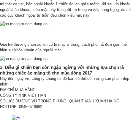
mi thắt cà vạt, bên ngoài khoác 1 chiếc áo len ghile mỏng, rồi sau đó khoác
ngoài là áo khoác, kiểu mặc này trong rất trẻ trung và đầy sang trọng, đa số
các quý khách ngoài tứ tuần đều chọn kiểu mix này
Gioi trẻ thường chọn áo len cổ lọ mặc ở trong, cách phối rất đơn giản thể
hiện sự khỏe khoán của người mặc
3. Điều gì khiến bạn còn ngập ngừng với những lựa chọn là
những chiếc áo măng tô cho mùa đông 2017
Hãy đến ngay với công ty chúng tôi để bạn có thể có những sản phẩm đẹp
nhất
ĐỊA CHỈ MUA HÀNG
CÔNG TY XNK VIỆT HÀN
SỐ 1/63 ĐƯỜNG VŨ TRỌNG PHỤNG, QUẬN THANH XUÂN HÀ NỘI
HOTLINE: 0945.07.6662