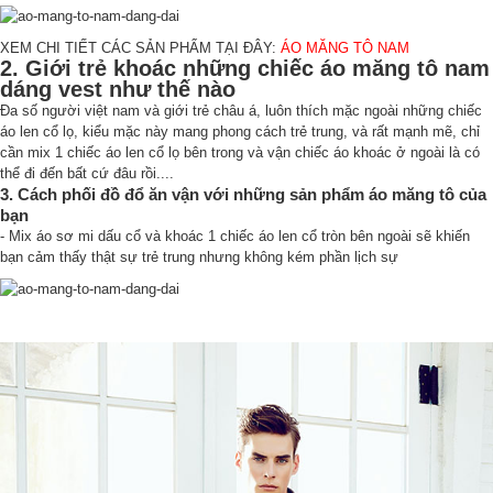
XEM CHI TIẾT CÁC SẢN PHẨM TẠI ĐÂY:
ÁO MĂNG TÔ NAM
2. Giới trẻ khoác những chiếc áo măng tô nam
dáng vest như thế nào
Đa số người việt nam và giới trẻ châu á, luôn thích mặc ngoài những chiếc
áo len cổ lọ, kiểu mặc này mang phong cách trẻ trung, và rất mạnh mẽ, chỉ
cần mix 1 chiếc áo len cổ lọ bên trong và vận chiếc áo khoác ở ngoài là có
thể đi đến bất cứ đâu rồi....
3. Cách phối đồ đổ ăn vận với những sản phẩm áo măng tô của
bạn
- Mix áo sơ mi dấu cổ và khoác 1 chiếc áo len cổ tròn bên ngoài sẽ khiến
bạn cảm thấy thật sự trẻ trung nhưng không kém phần lịch sự