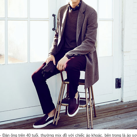
- Đàn ông trên 40 tuổi, thường mix đồ với chiếc áo khoác, bên trong là áo sơ