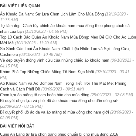
BÀI VIẾT LIÊN QUAN
Áo Khoác Dạ Nam: Sự Lựa Chọn Lịch Lãm Cho Mùa Đông
(19/10/2023 -
11:33 AM)
Tự làm đẹp: Cách tùy chỉnh áo khoác nam mùa đông theo phong cách cá
nhân của bạn
(13/10/2023 - 04:55 PM)
Top 10 Cách Bảo Quản Áo Khoác Nam Mùa Đông: Mẹo Để Giữ Cho Áo Luôn
Mới Mẻ
(10/10/2023 - 11:20 AM)
So Sánh Các Loại Áo Khoác Nam: Chất Liệu Nhân Tạo và Sợi Lông Cừu,
Cashmere
(09/10/2023 - 10:49 AM)
Vẻ đẹp truyền thống vĩnh cửu của những chiếc áo khoác nam
(06/10/2023 -
04:15 PM)
Khám Phá Top Những Chiếc Măng Tô Nam Đẹp Nhất
(02/10/2023 - 03:41
PM)
Áo Khoác Nam và Áo Bomber Nam Trong Tiết Trời Thu Mát Mẻ: Phong
Cách và Cách Phối Đồ
(30/09/2023 - 09:51 AM)
Chọn lựa áo măng tô nam hoàn hảo cho mùa đông
(25/09/2023 - 02:08 PM)
Bí quyết chọn lựa và phối đồ áo khoác mùa đông cho dân công sở
(22/09/2023 - 03:15 PM)
Bí quyết phối đồ áo dạ và áo măng tô mùa đông cho nam giới
(20/09/2023 -
02:08 PM)
BÀI VIẾT NỔI BẬT
Cùng An Lãng tử lựa chọn trang phục chuẩn bị cho mùa đông 2016