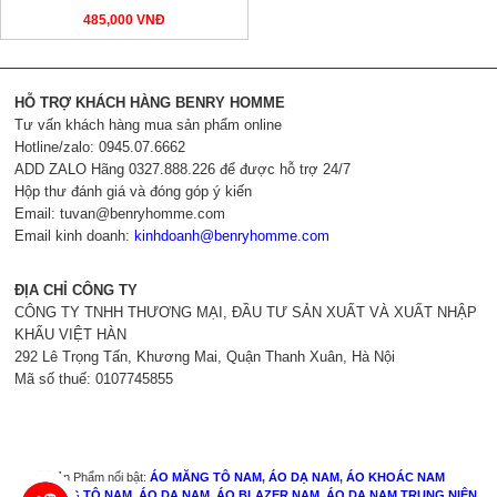
485,000 VNĐ
HỖ TRỢ KHÁCH HÀNG BENRY HOMME
Tư vấn khách hàng mua sản phẩm online
Hotline/zalo: 0945.07.6662
ADD ZALO Hãng 0327.888.226 để được hỗ trợ 24/7
Hộp thư đánh giá và đóng góp ý kiến
Email:
tuvan@benryhomme.com
Email kinh doanh:
kinhdoanh@benryhomme.com
ĐỊA CHỈ CÔNG TY
CÔNG TY TNHH THƯƠNG MẠI, ĐẦU TƯ SẢN XUẤT VÀ XUẤT NHẬP
KHẨU VIỆT HÀN
292 Lê Trọng Tấn, Khương Mai, Quận Thanh Xuân, Hà Nội
Mã số thuế: 0107745855
Sản Phẩm nổi bật:
ÁO MĂNG TÔ NAM
,
ÁO DẠ NAM
,
ÁO KHOÁC NAM
ÁO MĂNG TÔ NAM
,
ÁO DẠ NAM
,
ÁO BLAZER NAM
,
ÁO DẠ NAM TRUNG NIÊN