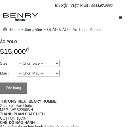
HÀ NỘI - VIỆT NAM : 0945.07.6662
»
»
»
Home
Sản phẩm
QUẦN & ÁO
Áo Thun - Áo polo
ÁO POLO
đ
515,000
Size :
Màu :
Đặt hàng
THƯƠNG HIỆU: BENRY HOMME
Xuất xứ: Hàn Quốc
MSP: WSS2206WH
THÀNH PHẦN CHẤT LIỆU
COTTON 100%
CHẾ ĐỘ BẢO HÀNH
Sản phẩm được bảo hành 1 năm từ chính hãng