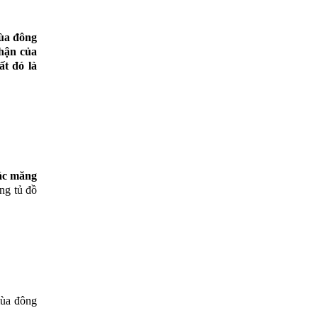
mùa đông
nhận của
t đó là
ác măng
ng tủ đồ
mùa đông