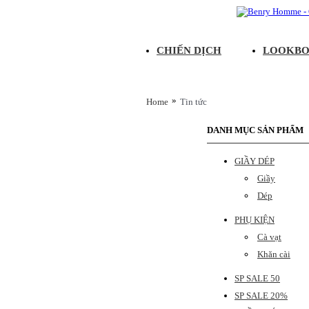
CHIẾN DỊCH
LOOKB
»
Home
Tin tức
DANH MỤC SẢN PHẨM
GIẦY DÉP
Giầy
Dép
PHỤ KIỆN
Cà vạt
Khăn cài
SP SALE 50
SP SALE 20%