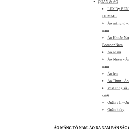
QUẦN & ÁO
LEX By BEN
HOMME
Áo măng tô -
nam
Áo Khoác Na
Bomber Nam
Áo sơ mi
Áo blazer - Á
nam
Áo len
Áo Thun - Áo
Vest công sở -
cưới
Quần vải - Q
Quần kaky
ÁO MĂNG TÔ NAM, ÁO DẠ NAM BẢN SẮC