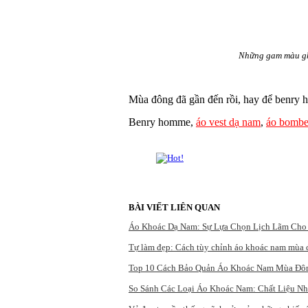
Những gam màu ghi
Mùa đông đã gần đến rồi, hay để benry
Benry homme,
áo vest dạ nam
,
áo bombe
BÀI VIẾT LIÊN QUAN
Áo Khoác Dạ Nam: Sự Lựa Chọn Lịch Lãm Ch
Tự làm đẹp: Cách tùy chỉnh áo khoác nam mùa 
Top 10 Cách Bảo Quản Áo Khoác Nam Mùa Đô
So Sánh Các Loại Áo Khoác Nam: Chất Liệu Nh