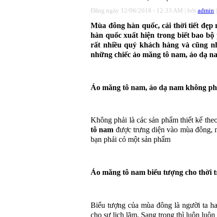
Đăng ngày
12/06/2018 - 12:33 AM
| bởi
admin
|
Mùa đông hàn quốc, cái thời tiết đẹp
hàn quốc xuất hiện trong biết bao bộ
rất nhiều quý khách hàng và cũng n
những chiếc áo
măng tô nam
, áo dạ n
Áo măng tô nam, áo dạ nam không phả
Không phải là các sản phẩm thiết kế theo
tô nam
được trưng diện vào mùa đông, n
bạn phải có một sản phẩm
Áo măng tô nam biểu tượng cho thời tr
Biểu tượng của mùa đông là người ta ha
cho sự lịch lãm, Sang trọng thì luôn luô