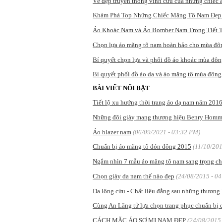
Vẻ đẹp truyền thống vĩnh cửu của những chiếc
Khám Phá Top Những Chiếc Măng Tô Nam Đẹp
Áo Khoác Nam và Áo Bomber Nam Trong Tiết T
Chọn lựa áo măng tô nam hoàn hảo cho mùa đô
Bí quyết chọn lựa và phối đồ áo khoác mùa đôn
Bí quyết phối đồ áo dạ và áo măng tô mùa đông
BÀI VIẾT NỔI BẬT
Tiết lộ xu hướng thời trang áo dạ nam năm 201
Những đôi giày mang thương hiệu Benry Homme
Áo blazer nam
(06/09/2021 - 03:32 PM)
Chuẩn bị áo măng tô đón đông 2015
(11/10/201
Ngắm nhìn 7 mẫu áo măng tô nam sang trọng ch
Chọn giày da nam thế nào đẹp
(24/08/2015 - 0
Dạ lông cừu - Chất liệu đằng sau những thương 
Cùng An Lãng tử lựa chọn trang phục chuẩn bị
CÁCH MẶC ÁO SƠ MI NAM ĐẸP
(24/08/2015