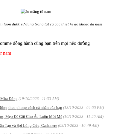
 luôn được sử dụng trong tất cả các thiết kế áo khoác dạ nam
 homme đồng hành cùng bạn trên mọi nẻo đường
r nam
o Mùa Đông
(19/10/2023 - 11:33 AM)
đông theo phong cách cá nhân của bạn
(13/10/2023 - 04:55 PM)
ng: Mẹo Để Giữ Cho Áo Luôn Mới Mẻ
(10/10/2023 - 11:20 AM)
ân Tạo và Sợi Lông Cừu, Cashmere
(09/10/2023 - 10:49 AM)