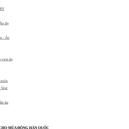
RY
 Áo dạ
m - Áo
o vest dạ
 polo
 Vest
uần âu
 CHO MÙA ĐÔNG HÀN QUỐC