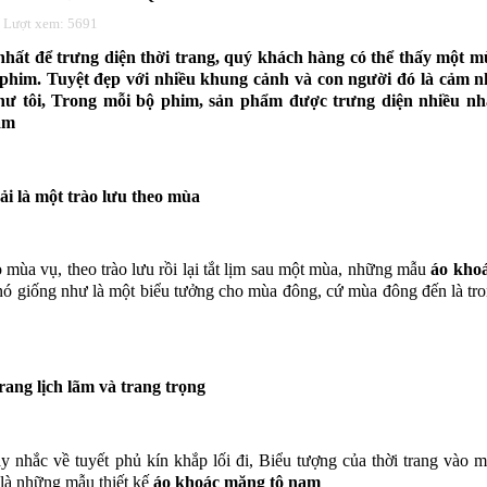
 Lượt xem: 5691
 nhất để trưng diện thời trang, quý khách hàng có thể thấy một 
 phim. Tuyệt đẹp với nhiều khung cảnh và con người đó là cảm 
hư tôi, Trong mỗi bộ phim, sản phẩm được trưng diện nhiều nhấ
am
i là một trào lưu theo mùa
 mùa vụ, theo trào lưu rồi lại tắt lịm sau một mùa, những mẫu
áo kho
ó giống như là một biểu tưởng cho mùa đông, cứ mùa đông đến là tro
ang lịch lãm và trang trọng
y nhắc về tuyết phủ kín khắp lối đi, Biểu tượng của thời trang vào 
n là những mẫu thiết kế
áo khoác măng tô nam